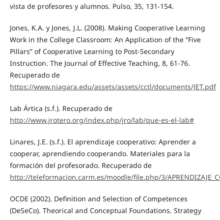
vista de profesores y alumnos. Pulso, 35, 131-154.
Jones, K.A. y Jones, J.L. (2008). Making Cooperative Learning
Work in the College Classroom: An Application of the “Five
Pillars” of Cooperative Learning to Post-Secondary
Instruction. The Journal of Effective Teaching, 8, 61-76.
Recuperado de
https://www.niagara.edu/assets/assets/cctl/documents/JET.pdf
Lab Ártica (s.f.). Recuperado de
http://www.jrotero.org/index.php/jro/lab/que-es-el-lab#
Linares, J.E. (s.f.). El aprendizaje cooperativo: Aprender a
cooperar, aprendiendo cooperando. Materiales para la
formación del profesorado. Recuperado de
http://teleformacion.carm.es/moodle/file.php/3/APRENDIZAJE
OCDE (2002). Definition and Selection of Competences
(DeSeCo). Theorical and Conceptual Foundations. Strategy