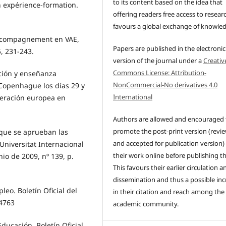
to its content based on the idea that
ion expérience-formation.
offering readers free access to resear
favours a global exchange of knowle
L'accompagnement en VAE,
Papers are published in the electronic
5, 231-243.
version of the journal under a
Creativ
Commons License: Attribution-
ción y enseñanza
NonCommercial-No derivatives 4.0
 Copenhague los días 29 y
International
eración europea en
Authors are allowed and encouraged 
promote the post-print version (revi
 que se aprueban las
and accepted for publication version)
niversitat Internacional
their work online before publishing t
nio de 2009, nº 139, p.
This favours their earlier circulation a
dissemination and thus a possible inc
eo. Boletín Oficial del
in their citation and reach among the
44763
academic community.
ducación. Boletín Oficial