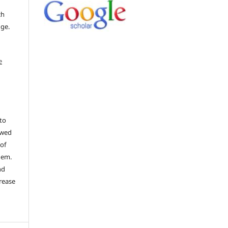
ch
dge.
e
to
ewed
 of
hem.
nd
rease