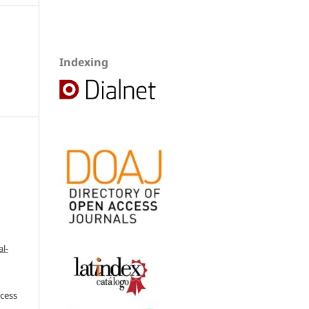
Indexing
l-
ccess