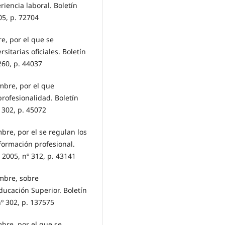
iencia laboral. Boletín
05, p. 72704
e, por el que se
itarias oficiales. Boletín
260, p. 44037
mbre, por el que
profesionalidad. Boletín
 302, p. 45072
bre, por el se regulan los
formación profesional.
 2005, nº 312, p. 43141
mbre, sobre
ducación Superior. Boletín
nº 302, p. 137575
bre, por el que se