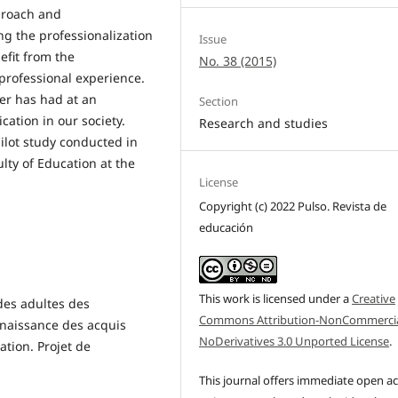
pproach and
ing the professionalization
Issue
efit from the
No. 38 (2015)
 professional experience.
ter has had at an
Section
ication in our society.
Research and studies
pilot study conducted in
lty of Education at the
License
Copyright (c) 2022 Pulso. Revista de
educación
This work is licensed under a
Creative
des adultes des
Commons Attribution-NonCommercia
nnaissance des acquis
NoDerivatives 3.0 Unported License
.
ation. Projet de
This journal offers immediate open a