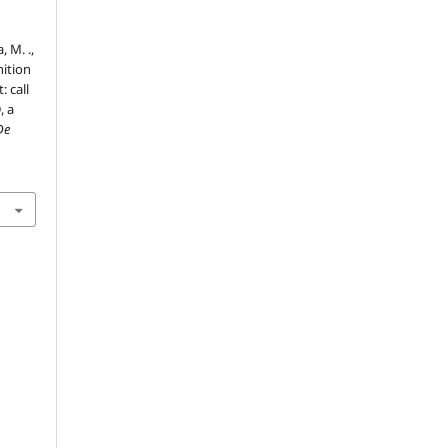
, M. .,
nition
: call
, a
De