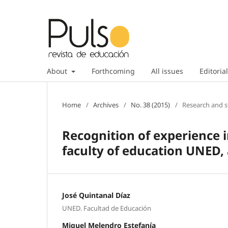
About
Forthcoming
All issues
Editorial
Home
/
Archives
/
No. 38 (2015)
/
Research and s
Recognition of experience in
faculty of education UNED,
José Quintanal Díaz
UNED. Facultad de Educación
Miguel Melendro Estefanía