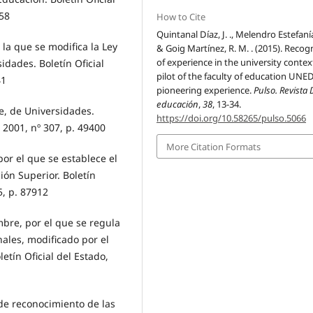
158
How to Cite
Quintanal Díaz, J. ., Melendro Estefanía
 la que se modifica la Ley
& Goig Martínez, R. M. . (2015). Recog
of experience in the university context
dades. Boletín Oficial
pilot of the faculty of education UNED
41
pioneering experience.
Pulso. Revista 
educación
,
38
, 13-34.
e, de Universidades.
https://doi.org/10.58265/pulso.5066
 2001, nº 307, p. 49400
More Citation Formats
por el que se establece el
ión Superior. Boletín
5, p. 87912
bre, por el que se regula
nales, modificado por el
tín Oficial del Estado,
 de reconocimiento de las