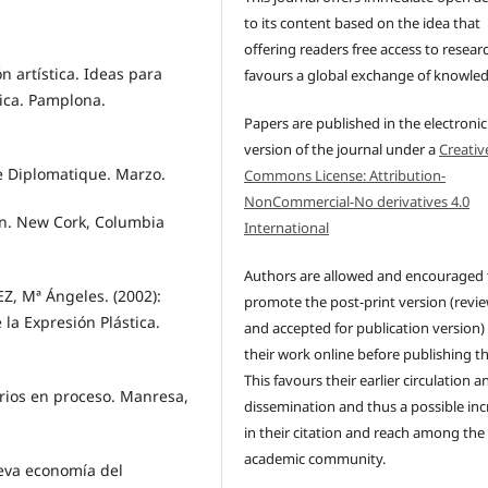
to its content based on the idea that
offering readers free access to resear
n artística. Ideas para
favours a global exchange of knowle
tica. Pamplona.
Papers are published in the electronic
version of the journal under a
Creativ
de Diplomatique. Marzo.
Commons License: Attribution-
NonCommercial-No derivatives 4.0
ion. New Cork, Columbia
International
Authors are allowed and encouraged 
, Mª Ángeles. (2002):
promote the post-print version (revi
la Expresión Plástica.
and accepted for publication version)
their work online before publishing t
This favours their earlier circulation a
orios en proceso. Manresa,
dissemination and thus a possible inc
in their citation and reach among the
academic community.
eva economía del