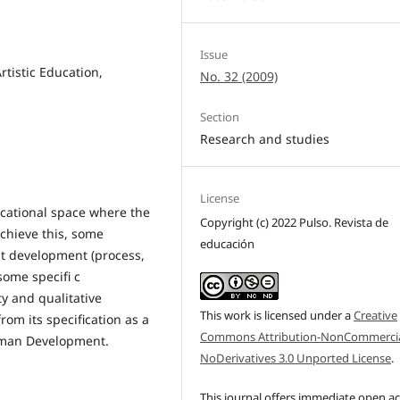
Issue
tistic Education,
No. 32 (2009)
Section
Research and studies
License
ucational space where the
Copyright (c) 2022 Pulso. Revista de
chieve this, some
educación
ut development (process,
some specifi c
ty and qualitative
This work is licensed under a
Creative
from its specification as a
Commons Attribution-NonCommercia
Human Development.
NoDerivatives 3.0 Unported License
.
This journal offers immediate open a