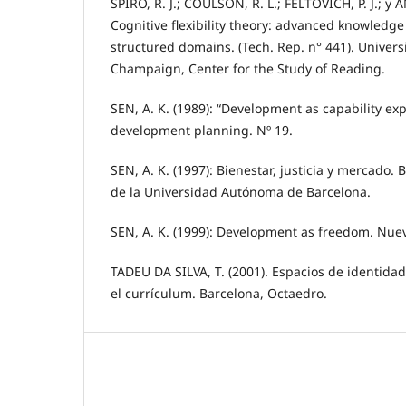
SPIRO, R. J.; COULSON, R. L.; FELTOVICH, P. J.; y
Cognitive flexibility theory: advanced knowledge a
structured domains. (Tech. Rep. n° 441). Universi
Champaign, Center for the Study of Reading.
SEN, A. K. (1989): “Development as capability exp
development planning. Nº 19.
SEN, A. K. (1997): Bienestar, justicia y mercado.
de la Universidad Autónoma de Barcelona.
SEN, A. K. (1999): Development as freedom. Nuev
TADEU DA SILVA, T. (2001). Espacios de identida
el currículum. Barcelona, Octaedro.