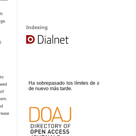
ch
dge.
Indexing
e
to
ewed
 of
hem.
nd
rease