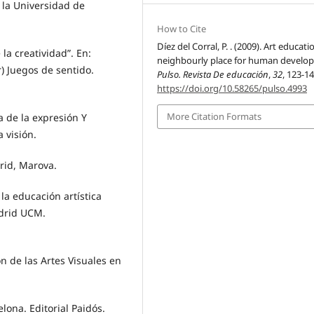
e la Universidad de
How to Cite
Díez del Corral, P. . (2009). Art educati
la creatividad”. En:
neighbourly place for human develo
 Juegos de sentido.
Pulso. Revista De educación
,
32
, 123-14
https://doi.org/10.58265/pulso.4993
More Citation Formats
a de la expresión Y
 visión.
drid, Marova.
la educación artística
drid UCM.
ón de las Artes Visuales en
elona. Editorial Paidós.