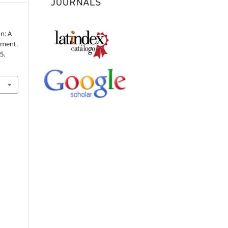
on: A
pment.
5.