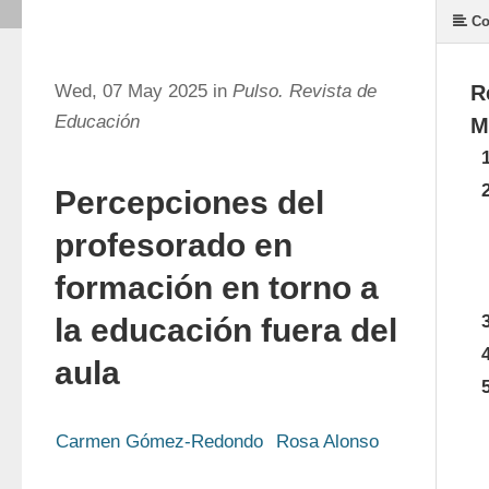
Co
Wed, 07 May 2025 in
Pulso. Revista de
R
Educación
M
1
2
Percepciones del
profesorado en
formación en torno a
3
la educación fuera del
4
aula
5
Carmen Gómez-Redondo
Rosa Alonso