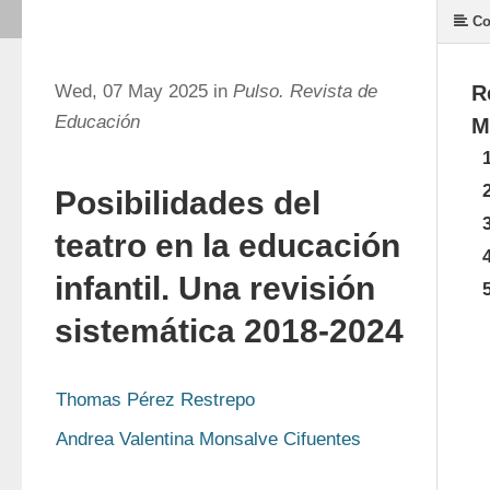
Co
Wed, 07 May 2025 in
Pulso. Revista de
R
Educación
M
1
2
Posibilidades del
3
teatro en la educación
4
infantil. Una revisión
5
sistemática 2018-2024
Thomas Pérez Restrepo
Andrea Valentina Monsalve Cifuentes