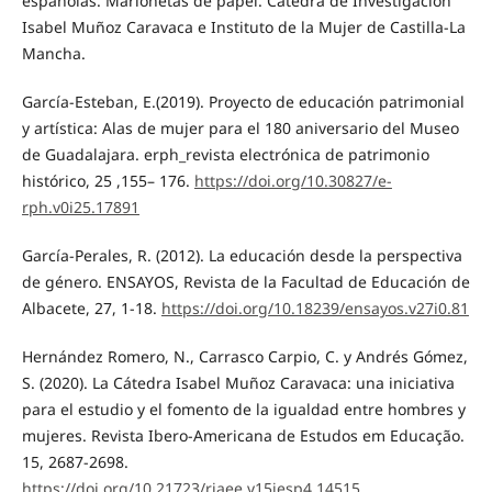
españolas. Marionetas de papel. Cátedra de Investigación
Isabel Muñoz Caravaca e Instituto de la Mujer de Castilla-La
Mancha.
García-Esteban, E.(2019). Proyecto de educación patrimonial
y artística: Alas de mujer para el 180 aniversario del Museo
de Guadalajara. erph_revista electrónica de patrimonio
histórico, 25 ,155– 176.
https://doi.org/10.30827/e-
rph.v0i25.17891
García-Perales, R. (2012). La educación desde la perspectiva
de género. ENSAYOS, Revista de la Facultad de Educación de
Albacete, 27, 1-18.
https://doi.org/10.18239/ensayos.v27i0.81
Hernández Romero, N., Carrasco Carpio, C. y Andrés Gómez,
S. (2020). La Cátedra Isabel Muñoz Caravaca: una iniciativa
para el estudio y el fomento de la igualdad entre hombres y
mujeres. Revista Ibero-Americana de Estudos em Educação.
15, 2687-2698.
https://doi.org/10.21723/riaee.v15iesp4.14515