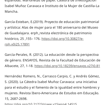
españolas. Marionetas de papel. Cátedra de Investigación
Isabel Muñoz Caravaca e Instituto de la Mujer de Castilla-La
Mancha.
García-Esteban, E.(2019). Proyecto de educación patrimonial
y artística: Alas de mujer para el 180 aniversario del Museo
de Guadalajara. erph_revista electrónica de patrimonio
histórico, 25 ,155– 176.
https://doi.org/10.30827/e-
rph.v0i25.17891
García-Perales, R. (2012). La educación desde la perspectiva
de género. ENSAYOS, Revista de la Facultad de Educación de
Albacete, 27, 1-18.
https://doi.org/10.18239/ensayos.v27i0.81
Hernández Romero, N., Carrasco Carpio, C. y Andrés Gómez,
S. (2020). La Cátedra Isabel Muñoz Caravaca: una iniciativa
para el estudio y el fomento de la igualdad entre hombres y
mujeres. Revista Ibero-Americana de Estudos em Educação.
15, 2687-2698.
https://doi.org/10.21723/riaee.v15iesp4.14515