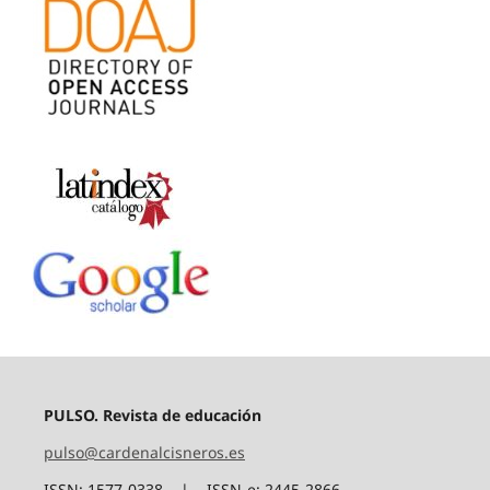
PULSO. Revista de educación
pulso@cardenalcisneros.es
ISSN: 1577-0338 | ISSN-e: 2445-2866