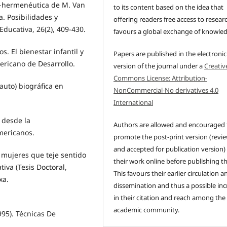
o-hermenéutica de M. Van
to its content based on the idea that
. Posibilidades y
offering readers free access to resear
Educativa, 26(2), 409-430.
favours a global exchange of knowle
s. El bienestar infantil y
Papers are published in the electronic
mericano de Desarrollo.
version of the journal under a
Creativ
Commons License: Attribution-
(auto) biográfica en
NonCommercial-No derivatives 4.0
International
 desde la
Authors are allowed and encouraged 
mericanos.
promote the post-print version (revi
and accepted for publication version)
s mujeres que teje sentido
their work online before publishing t
tiva (Tesis Doctoral,
This favours their earlier circulation a
xa.
dissemination and thus a possible inc
in their citation and reach among the
academic community.
1995). Técnicas De