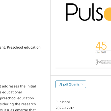
ant, Preschool education,
pdf (Spanish)
It addresses the initial
e educational
e preschool education
Published
nsidering the research
2022-12-07
mes issues emerge that