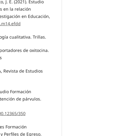
, J. E. (2021). Estudio
 en la relación
estigación en Educación,
a.m14.efdd
ía cualitativa. Trillas.
portadores de oxitocina.
s
, Revista de Estudios
tudio Formación
atención de párvulos.
500.12365/350
res Formación
y Perfiles de Egreso.