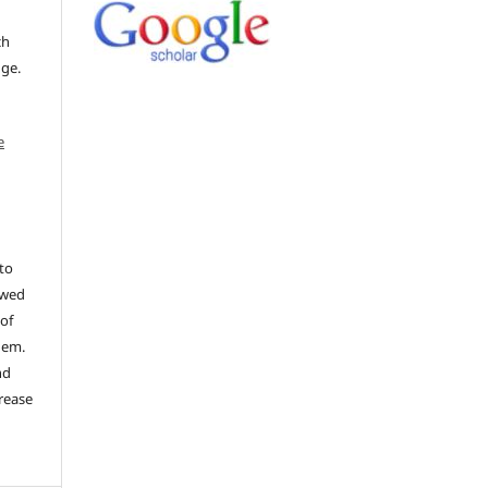
ch
dge.
e
to
ewed
 of
hem.
nd
rease