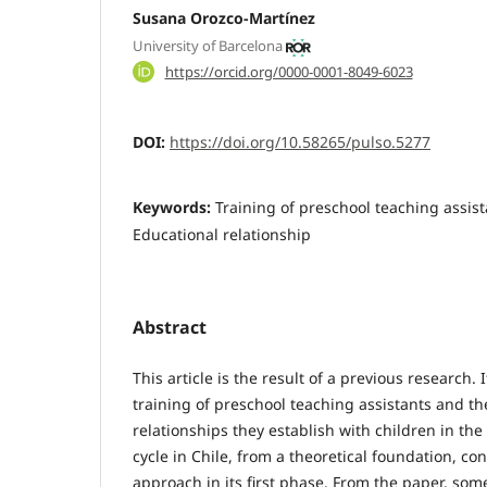
Susana Orozco-Martínez
University of Barcelona
https://orcid.org/0000-0001-8049-6023
DOI:
https://doi.org/10.58265/pulso.5277
Keywords:
Training of preschool teaching assist
Educational relationship
Abstract
This article is the result of a previous research. 
training of preschool teaching assistants and th
relationships they establish with children in th
cycle in Chile, from a theoretical foundation, co
approach in its first phase. From the paper, so