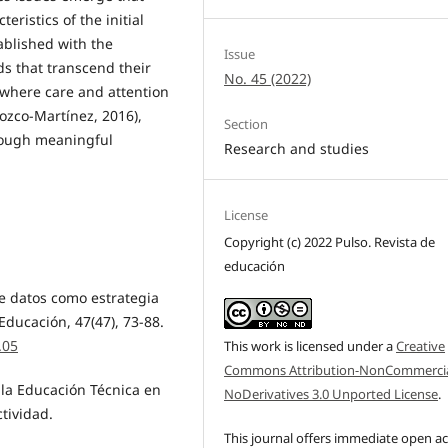
eristics of the initial
tablished with the
Issue
ds that transcend their
No. 45 (2022)
where care and attention
ozco-Martínez, 2016),
Section
hrough meaningful
Research and studies
License
Copyright (c) 2022 Pulso. Revista de
educación
 de datos como estrategia
Educación, 47(47), 73-88.
.05
This work is licensed under a
Creative
Commons Attribution-NonCommercia
e la Educación Técnica en
NoDerivatives 3.0 Unported License
.
tividad.
This journal offers immediate open a