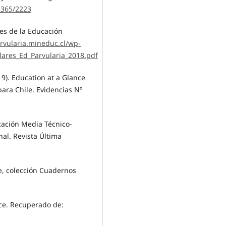
2365/2223
res de la Educación
arvularia.mineduc.cl/wp-
lares_Ed_Parvularia_2018.pdf
9). Education at a Glance
para Chile. Evidencias Nº
cación Media Técnico-
nal. Revista Última
re, colección Cuadernos
nce. Recuperado de: