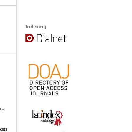
Indexing
l-
ccess