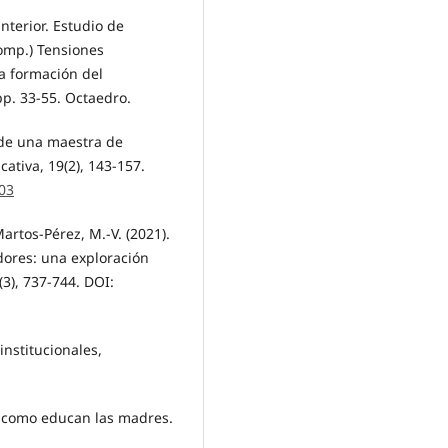
nterior. Estudio de
omp.) Tensiones
la formación del
p. 33-55. Octaedro.
l de una maestra de
cativa, 19(2), 143-157.
103
artos-Pérez, M.-V. (2021).
dores: una exploración
(3), 737-744. DOI:
institucionales,
ar como educan las madres.