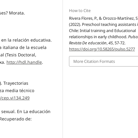
How to Cite
ases? Morata.
Rivera Flores, P., & Orozco-Martínez, S
(2022). Preschool teaching assistants 
Chile: Initial training and Educational
relationships in early childhood.
Pulso
 en la relación educativa.
Revista De educación
,
45
, 57-72.
 italiana de la escuela
https://doi.org/10.58265/pulso.5277
l (Tesis Doctoral,
More Citation Formats
rxa.
http://hdl.handle
.
). Trayectorias
nza media técnico
8/cep.vi134.249
a sexual. En La educación
 Recuperado de: