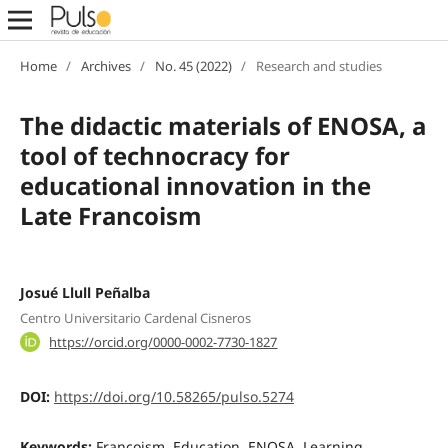
Home
/
Archives
/
No. 45 (2022)
/
Research and studies
The didactic materials of ENOSA, a
tool of technocracy for
educational innovation in the
Late Francoism
Josué Llull Peñalba
Centro Universitario Cardenal Cisneros
https://orcid.org/0000-0002-7730-1827
DOI:
https://doi.org/10.58265/pulso.5274
Keywords:
Francoism, Education, ENOSA, Learning