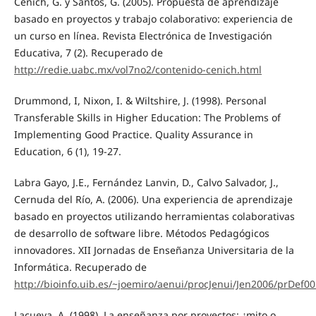
Cenich, G. y Santos, G. (2005). Propuesta de aprendizaje
basado en proyectos y trabajo colaborativo: experiencia de
un curso en línea. Revista Electrónica de Investigación
Educativa, 7 (2). Recuperado de
http://redie.uabc.mx/vol7no2/contenido-cenich.html
Drummond, I, Nixon, I. & Wiltshire, J. (1998). Personal
Transferable Skills in Higher Education: The Problems of
Implementing Good Practice. Quality Assurance in
Education, 6 (1), 19-27.
Labra Gayo, J.E., Fernández Lanvin, D., Calvo Salvador, J.,
Cernuda del Río, A. (2006). Una experiencia de aprendizaje
basado en proyectos utilizando herramientas colaborativas
de desarrollo de software libre. Métodos Pedagógicos
innovadores. XII Jornadas de Enseñanza Universitaria de la
Informática. Recuperado de
http://bioinfo.uib.es/~joemiro/aenui/procJenui/Jen2006/prDef0
Lacueva, A. (1998). La enseñanza por proyectos: ¿mito o