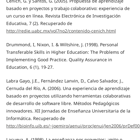
Cenich, G. y Santos, G. (2005). Propuesta de aprendizaje
basado en proyectos y trabajo colaborativo: experiencia de
un curso en línea. Revista Electrónica de Investigación
Educativa, 7 (2). Recuperado de
http://redie.uabc.mx/vol7no2/contenido-cenich.html
Drummond, I, Nixon, I. & Wiltshire, J. (1998). Personal
Transferable Skills in Higher Education: The Problems of
Implementing Good Practice. Quality Assurance in
Education, 6 (1), 19-27.
Labra Gayo, J.E., Fernández Lanvin, D., Calvo Salvador, J.,
Cernuda del Río, A. (2006). Una experiencia de aprendizaje
basado en proyectos utilizando herramientas colaborativas
de desarrollo de software libre. Métodos Pedagógicos
innovadores. XII Jornadas de Enseñanza Universitaria de la
Informática. Recuperado de
http://bioinfo.uib.es/~joemiro/aenui/procJenui/Jen2006/prDef0
Lacueva, A. (1998). La enseñanza por proyectos: ¿mito o