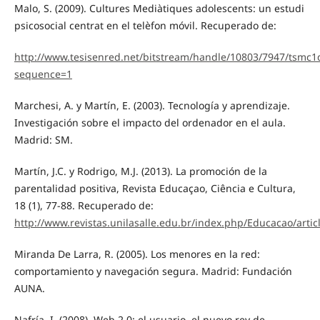
Malo, S. (2009). Cultures Mediàtiques adolescents: un estudi
psicosocial centrat en el telèfon móvil. Recuperado de:
http://www.tesisenred.net/bitstream/handle/10803/7947/tsmc1
sequence=1
Marchesi, A. y Martín, E. (2003). Tecnología y aprendizaje.
Investigación sobre el impacto del ordenador en el aula.
Madrid: SM.
Martín, J.C. y Rodrigo, M.J. (2013). La promoción de la
parentalidad positiva, Revista Educaçao, Ciência e Cultura,
18 (1), 77-88. Recuperado de:
http://www.revistas.unilasalle.edu.br/index.php/Educacao/artic
Miranda De Larra, R. (2005). Los menores en la red:
comportamiento y navegación segura. Madrid: Fundación
AUNA.
Nafría, I. (2008). Web 2.0: el usuario, el nuevo rey de