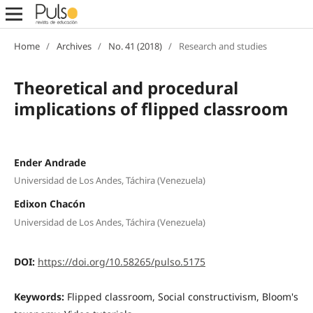
Home
/
Archives
/
No. 41 (2018)
/
Research and studies
Theoretical and procedural
implications of flipped classroom
Ender Andrade
Universidad de Los Andes, Táchira (Venezuela)
Edixon Chacón
Universidad de Los Andes, Táchira (Venezuela)
DOI:
https://doi.org/10.58265/pulso.5175
Keywords:
Flipped classroom, Social constructivism, Bloom's