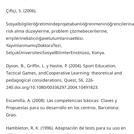
Çiftçi, S. (2006).
Sosyalbilgileröğretimindeprojetabanlıöğrenmeninöğrencilerin
risk alma düzeylerine, problem çözmebecerilerine,
erişilerinekalıcılığavetutumlarınaetkisi.
YayımlanmamışDoktoraTezi,
SelçukÜniversitesiSosyalBilimlerEnstitüsü, Konya.
Dyson, B., Griffin, L. y Hastie, P. (2004). Sport Education,
Tactical Games, andCooperative Learning: theoretical and
pedagogical considerations, Quest, 56, 226-
240.doi.org/10.1080/00336297.2004.10491823.
Escamilla, A. (2008). Las competencias básicas: Claves y
Propuestas para su desarrollo en los centros. Barcelona:
Grao.
Hambleton, R. K. (1996). Adaptación de tests para su uso en