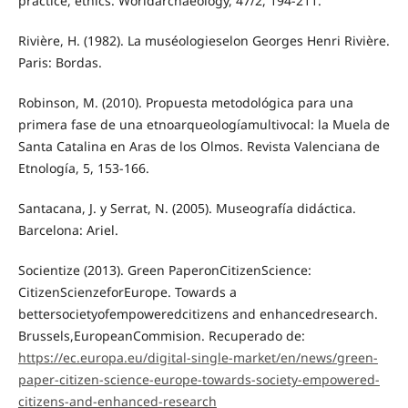
practice, ethics. Worldarchaeology, 47/2, 194-211.
Rivière, H. (1982). La muséologieselon Georges Henri Rivière.
Paris: Bordas.
Robinson, M. (2010). Propuesta metodológica para una
primera fase de una etnoarqueologíamultivocal: la Muela de
Santa Catalina en Aras de los Olmos. Revista Valenciana de
Etnología, 5, 153-166.
Santacana, J. y Serrat, N. (2005). Museografía didáctica.
Barcelona: Ariel.
Socientize (2013). Green PaperonCitizenScience:
CitizenScienzeforEurope. Towards a
bettersocietyofempoweredcitizens and enhancedresearch.
Brussels,EuropeanCommision. Recuperado de:
https://ec.europa.eu/digital-single-market/en/news/green-
paper-citizen-science-europe-towards-society-empowered-
citizens-and-enhanced-research