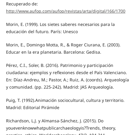
Recuperado de:
http://www.aufop.com/aufop/revistas/arta/digital/166/1700
Morin, E. (1999). Los sietes saberes necesarios para la
educación del futuro. París: Unesco
Morin, E., Domingo Motta, R., & Roger Ciurana, E. (2003).
Educar en la era planetaria. Barcelona: Gedisa.
Pérez, C.I., Soler, B. (2016). Patrimonio y participación
ciudadana: ejemplos y reflexiones desde el País Valenciano.
En: Díaz-Andreu, M.; Pastor, A.; Ruiz, A. (coords). Arqueología
y comunidad. (pp. 225-242). Madrid: JAS Arqueología.
Puig, T. (1992).Animación sociocultural, cultura y territorio.
Madrid: Editorial Pirámide
Richardson, L.J. y Almansa-Sánchez, J. (2015). Do
youevenknowwhatpublicarchaeologyis?Trends, theory,