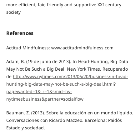
more efficient, fair, friendly and supportive XXI century
society
References
Actitud Mindfulness: www.actitudmindfulness.com
Adam, B. (19 de junio de 2013). In Head-Hunting, Big Data
May Not Be Such a Big Deal. New York Times. Recuperado
de
http://www.nytimes.com/2013/06/20/business/in-head-
hunting-big-data-may-not-be-such-a-big-deal.html?
pagewanted=1&_r=1&smid=tw-
nytimesbusiness&partner=socialflow
Bauman, Z. (2013). Sobre la educación en un mundo líquido.
Conversaciones con Ricardo Mazzeo. Barcelona: Paidós
Estado y sociedad.