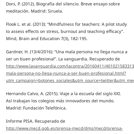
Dors, P. (2012). Biografía del silencio. Breve ensayo sobre
meditación. Madrid: Siruela.
Flook L. et al. (2013): “Mindfulness for teachers: A pilot study
to assess effects on stress, burnout and teaching efficacy”.
Mind, Brain and Education 7(3), 182-195.
Gardner, H. (13/4/2016): “Una mala persona no llega nunca a
ser un buen profesional”. La vanguardia. Recuperado de
http://www.lavanguardia.com/lacontra/20160411/40102158331
mala-persona-no-llega-nunca-a-ser-buen-profesional.html?
utm_campaign=botones_sociales&utm_source=twitter&utm_me
Hernando Calvo, A. (2015). Viaje a la escuela del siglo XXI.
Así trabajan los colegios más innovadores del mundo.
Madrid: Fundación Telefónica.
Informe PISA. Recuperado de
http://www.mecd.gob.es/prensa-mecd/dms/mecd/prensa-