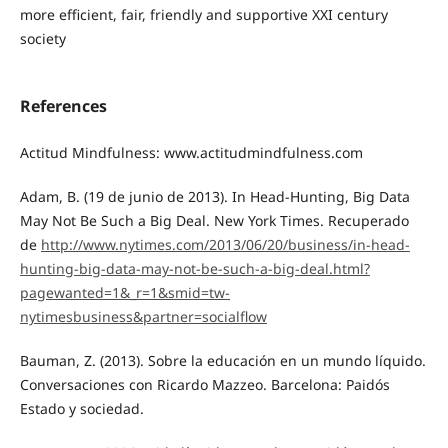
more efficient, fair, friendly and supportive XXI century
society
References
Actitud Mindfulness: www.actitudmindfulness.com
Adam, B. (19 de junio de 2013). In Head-Hunting, Big Data
May Not Be Such a Big Deal. New York Times. Recuperado
de
http://www.nytimes.com/2013/06/20/business/in-head-
hunting-big-data-may-not-be-such-a-big-deal.html?
pagewanted=1&_r=1&smid=tw-
nytimesbusiness&partner=socialflow
Bauman, Z. (2013). Sobre la educación en un mundo líquido.
Conversaciones con Ricardo Mazzeo. Barcelona: Paidós
Estado y sociedad.