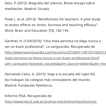
Dors, P. (2012). Biografía del silencio. Breve ensayo sobre
meditación. Madrid: Siruela.
Flook L. et al. (2013): “Mindfulness for teachers: A pilot study
to assess effects on stress, burnout and teaching efficacy”.
Mind, Brain and Education 7(3), 182-195.
Gardner, H. (13/4/2016): “Una mala persona no llega nunca a
ser un buen profesional”. La vanguardia. Recuperado de
http://www.lavanguardia.com/lacontra/20160411/40102158331
mala-persona-no-llega-nunca-a-ser-buen-profesional.html?
utm_campaign=botones_sociales&utm_source=twitter&utm_me
Hernando Calvo, A. (2015). Viaje a la escuela del siglo XXI.
Así trabajan los colegios más innovadores del mundo.
Madrid: Fundación Telefónica.
Informe PISA. Recuperado de
http://www.mecd.gob.es/prensa-mecd/dms/mecd/prensa-