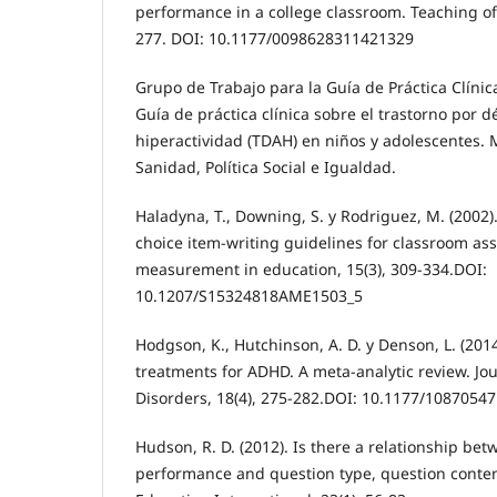
performance in a college classroom. Teaching of 
277. DOI: 10.1177/0098628311421329
Grupo de Trabajo para la Guía de Práctica Clínic
Guía de práctica clínica sobre el trastorno por d
hiperactividad (TDAH) en niños y adolescentes. 
Sanidad, Política Social e Igualdad.
Haladyna, T., Downing, S. y Rodriguez, M. (2002).
choice item-writing guidelines for classroom as
measurement in education, 15(3), 309-334.DOI:
10.1207/S15324818AME1503_5
Hodgson, K., Hutchinson, A. D. y Denson, L. (20
treatments for ADHD. A meta-analytic review. Jou
Disorders, 18(4), 275-282.DOI: 10.1177/1087054
Hudson, R. D. (2012). Is there a relationship be
performance and question type, question conte