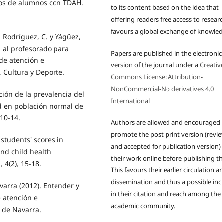
asos de alumnos con TDAH.
to its content based on the idea that
offering readers free access to resear
favours a global exchange of knowle
., Rodríguez, C. y Yágüez,
as al profesorado para
Papers are published in the electronic
 de atención e
version of the journal under a
Creativ
, Cultura y Deporte.
Commons License: Attribution-
NonCommercial-No derivatives 4.0
ación de la prevalencia del
International
ad en población normal de
 10-14.
Authors are allowed and encouraged 
promote the post-print version (revi
 students' scores in
and accepted for publication version)
nd child health
their work online before publishing t
 4(2), 15-18.
This favours their earlier circulation a
dissemination and thus a possible inc
arra (2012). Entender y
in their citation and reach among the
e atención e
academic community.
 de Navarra.