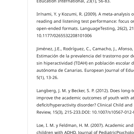
Education International, 23(1), 56-83.
In’nami, Y. y Kozumi, R. (2009). A meta-analysis o
reading and listening test performance: focus o
open-ended formats. LanguageTesting, 26(2), 2
10.1177/0265532208101006
Jiménez, J.E., Rodríguez, C., Camacho, J., Afonso, M
Estimación de la prevalencia del trastorno por dé
sin hiperactividad (TDAH) en población escolar 
autónoma de Canarias. European Journal of Edu
5(1), 13-26.
Langberg, J. M. y Becker, S. P. (2012). Does long
improve the academic outcomes of youth with at
deficit/hyperactivity disorder? Clinical Child an
Review, 15(3), 215-233.DOI: 10.1007/s10567-012
Loe, I. M. y Feldman, H. M. (2007). Academic an
children with ADHD. Journal of PediatricPsycholo