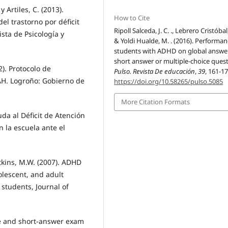
y Artiles, C. (2013).
How to Cite
el trastorno por déficit
Ripoll Salceda, J. C. ., Lebrero Cristóbal, 
sta de Psicología y
& Yoldi Hualde, M. . (2016). Performan
students with ADHD on global answer
short answer or multiple-choice quest
). Protocolo de
Pulso. Revista De educación
,
39
, 161-17
AH. Logroño: Gobierno de
https://doi.org/10.58265/pulso.5085
More Citation Formats
da al Déficit de Atención
n la escuela ante el
Watkins, M.W. (2007). ADHD
olescent, and adult
 students, Journal of
ice and short-answer exam