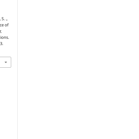
S. .,
ce of
,
ions.
3.