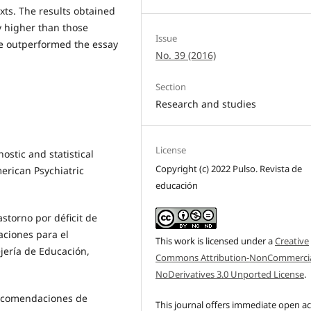
xts. The results obtained
y higher than those
Issue
e outperformed the essay
No. 39 (2016)
Section
Research and studies
License
ostic and statistical
Copyright (c) 2022 Pulso. Revista de
erican Psychiatric
educación
rastorno por déficit de
aciones para el
This work is licensed under a
Creative
jería de Educación,
Commons Attribution-NonCommercia
NoDerivatives 3.0 Unported License
.
 recomendaciones de
This journal offers immediate open a