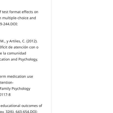
f test format effects on
n multiple-choice and
19-244.DOI:
., y Artiles, C. (2012).
ficit de atención con o
de la comunidad
cation and Psychology,
-term medication use
tention-
d Family Psychology
-0117-8
d educational outcomes of
gy, 32(6), 643-654.DOI: