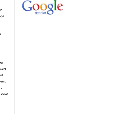
ch
dge.
e
to
ewed
 of
hem.
nd
rease