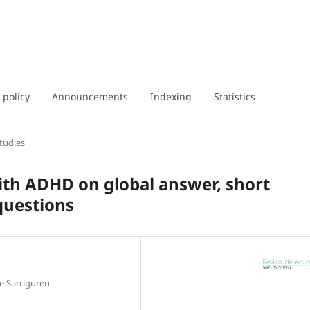
 policy
Announcements
Indexing
Statistics
tudies
ith ADHD on global answer, short
questions
e Sarriguren