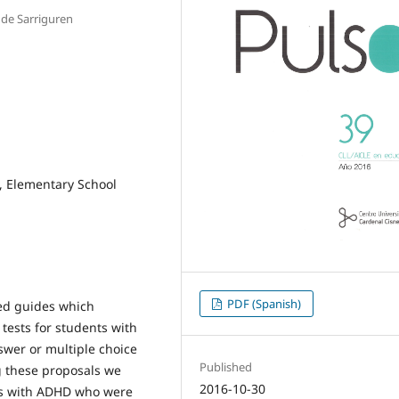
 de Sarriguren
 Elementary School
PDF (Spanish)
ed guides which
ests for students with
swer or multiple choice
Published
g these proposals we
2016-10-30
nts with ADHD who were