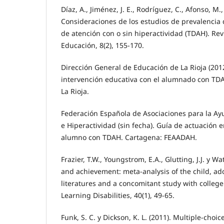
Díaz, A., Jiménez, J. E., Rodríguez, C., Afonso, M., 
Consideraciones de los estudios de prevalencia d
de atención con o sin hiperactividad (TDAH). Revi
Educación, 8(2), 155-170.
Dirección General de Educación de La Rioja (2012
intervención educativa con el alumnado con TD
La Rioja.
Federación Española de Asociaciones para la Ayu
e Hiperactividad (sin fecha). Guía de actuación e
alumno con TDAH. Cartagena: FEAADAH.
Frazier, T.W., Youngstrom, E.A., Glutting, J.J. y 
and achievement: meta-analysis of the child, ad
literatures and a concomitant study with college
Learning Disabilities, 40(1), 49-65.
Funk, S. C. y Dickson, K. L. (2011). Multiple-cho