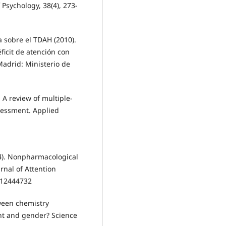
Psychology, 38(4), 273-
a sobre el TDAH (2010).
éficit de atención con
Madrid: Ministerio de
 A review of multiple-
sessment. Applied
14). Nonpharmacological
rnal of Attention
712444732
tween chemistry
nt and gender? Science