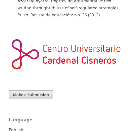
Azcárate Ayarra,
Imprtoving argumentative text
writing throught th use of self-regulated strategies
,
Pulso. Revista de educación: No. 36 (2013)
Make a Submission
Language
English