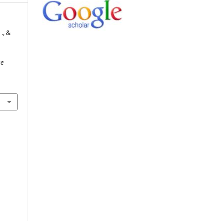
 ., &
De