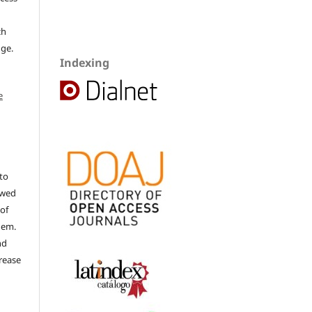
ch
dge.
Indexing
e
to
ewed
 of
hem.
nd
rease