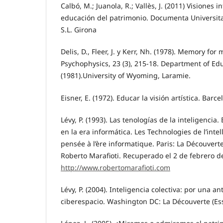
Calbó, M.; Juanola, R.; Vallès, J. (2011) Visiones i
educación del patrimonio. Documenta Universitari
S.L. Girona
Delis, D., Fleer, J. y Kerr, Nh. (1978). Memory fo
Psychophysics, 23 (3), 215-18. Department of Ed
(1981).University of Wyoming, Laramie.
Eisner, E. (1972). Educar la visión artística. Barc
Lévy, P. (1993). Las tenologías de la inteligencia
en la era informática. Les Technologies de l’intell
pensée à l’ère informatique. Paris: La Découvert
Roberto Marafioti. Recuperado el 2 de febrero d
http://www.robertomarafioti.com
Lévy, P. (2004). Inteligencia colectiva: por una a
ciberespacio. Washington DC: La Découverte (Ess