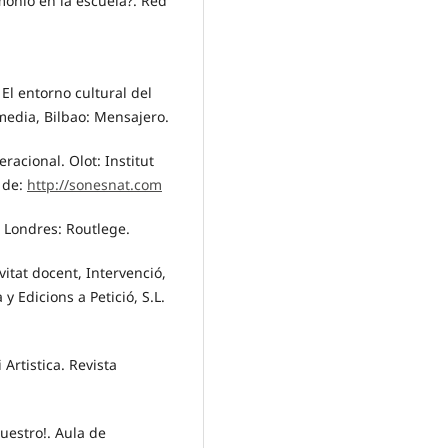
monio en la escuela?. Red
El entorno cultural del
media, Bilbao: Mensajero.
racional. Olot: Institut
 de:
http://sonesnat.com
 Londres: Routlege.
ivitat docent, Intervenció,
y Edicions a Petició, S.L.
 Artistica. Revista
nuestro!. Aula de