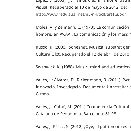
López, L. (2005). ¿Miramos o admiramos el patri
Visual. Recuperado el 10 de mayo de 2012, de:
http://www.redvisual.net/n5/n4/pdf/art1.3.pdf
Moles, A. y Zelmann, C. (1973). La comunicación. 
hombre, en VV.AA., La comunicación y los mass 
Russo, K. (2006). Sonesnat. Musical substrat gene
Cultura Olot. Recuperado el 12 de abril de 2010,
Swanwick, K. (1988). Music, mind and education.
Vallès, J.; Álvarez, D.; Rickenmann, R. (2011) L’Act
Innovació, Investigació. Documenta Universitaria 
Girona.
Vallès, J.; Calbó, M. (2011) Competència Cultural i
Catalana de Pedagogia. Barcelona: 81-98
Vallès, J; Pérez, S. (2012) ¿Oye, el patrimonio es 