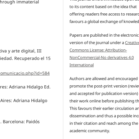
through immaterial
to its content based on the idea that
offering readers free access to resear
favours a global exchange of knowle
Papers are published in the electronic
version of the journal under a
Creativ
Commons License: Attribution-
va y arte digital, III
NonCommercial-No derivatives 4.0
ciedad. Recuperado el 15
International
/comunicacio.php?id=584
Authors are allowed and encouraged 
promote the post-print version (revi
res: Adriana Hidalgo Ed.
and accepted for publication version)
 Aires: Adriana Hidalgo
their work online before publishing t
This favours their earlier circulation a
dissemination and thus a possible inc
 . Barcelona: Paidós
in their citation and reach among the
academic community.