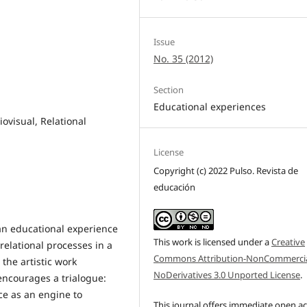
Issue
No. 35 (2012)
Section
Educational experiences
ovisual, Relational
License
Copyright (c) 2022 Pulso. Revista de
educación
an educational experience
This work is licensed under a
Creative
relational processes in a
Commons Attribution-NonCommercia
the artistic work
NoDerivatives 3.0 Unported License
.
encourages a trialogue:
nce as an engine to
This journal offers immediate open a