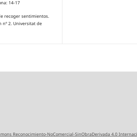
ona: 14-17
ble recoger sentimientos.
 nº 2. Universitat de
ommons Reconocimiento-NoComercial-SinObraDerivada 4.0 Internac