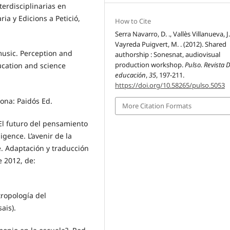
nterdisciplinarias en
a y Edicions a Petició,
How to Cite
Serra Navarro, D. ., Vallès Villanueva, J.
Vayreda Puigvert, M. . (2012). Shared
r music. Perception and
authorship : Sonesnat, audiovisual
production workshop.
Pulso. Revista 
ucation and science
educación
,
35
, 197-211.
https://doi.org/10.58265/pulso.5053
elona: Paidós Ed.
More Citation Formats
. El futuro del pensamiento
igence. L’avenir de la
e. Adaptación y traducción
e 2012, de:
ntropología del
ais).