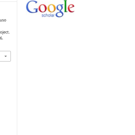
yuso
oject.
6.