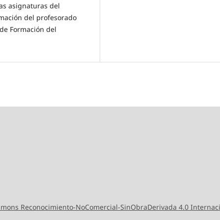
as asignaturas del
rmación del profesorado
a de Formación del
ommons Reconocimiento-NoComercial-SinObraDerivada 4.0 Internac