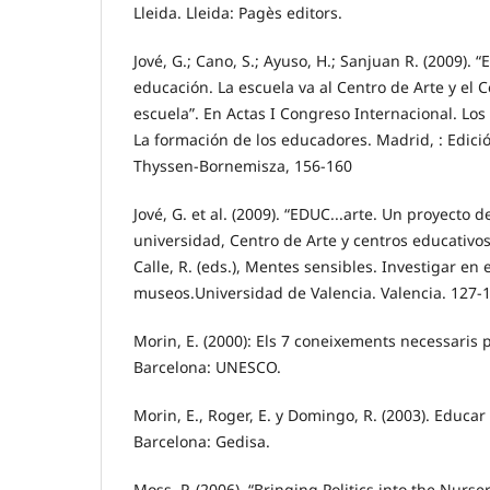
Lleida. Lleida: Pagès editors.
Jové, G.; Cano, S.; Ayuso, H.; Sanjuan R. (2009). “
educación. La escuela va al Centro de Arte y el C
escuela”. En Actas I Congreso Internacional. Lo
La formación de los educadores. Madrid, : Edici
Thyssen-Bornemisza, 156-160
Jové, G. et al. (2009). “EDUC...arte. Un proyecto 
universidad, Centro de Arte y centros educativos”
Calle, R. (eds.), Mentes sensibles. Investigar en
museos.Universidad de Valencia. Valencia. 127-
Morin, E. (2000): Els 7 coneixements necessaris pe
Barcelona: UNESCO.
Morin, E., Roger, E. y Domingo, R. (2003). Educar 
Barcelona: Gedisa.
Moss, P. (2006). “Bringing Politics into the Nurse