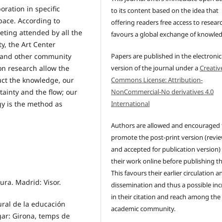
oration in specific
to its content based on the idea that
space. According to
offering readers free access to resear
eting attended by all the
favours a global exchange of knowle
ty, the Art Center
s and other community
Papers are published in the electronic
on research allow the
version of the journal under a
Creativ
ruct the knowledge, our
Commons License: Attribution-
tainty and the flow; our
NonCommercial-No derivatives 4.0
gy is the method as
International
Authors are allowed and encouraged 
promote the post-print version (revi
and accepted for publication version)
their work online before publishing t
This favours their earlier circulation a
tura. Madrid: Visor.
dissemination and thus a possible inc
in their citation and reach among the
ural de la educación
academic community.
gar: Girona, temps de