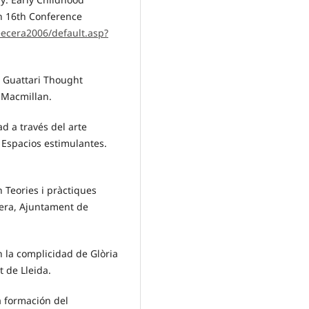
En 16th Conference
eecera2006/default.asp?
d Guattari Thought
 Macmillan.
ad a través del arte
. Espacios estimulantes.
n Teories i pràctiques
anera, Ajuntament de
on la complicidad de Glòria
t de Lleida.
a formación del