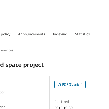
 policy
Announcements
Indexing
Statistics
periences
d space project
PDF (Spanish)
ción
Published
ción
2012-10-30