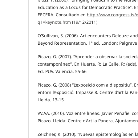
Education as a Locus for Democratic Practice”. 
EECERA. Consultado en
http://www.congress.is/
q1=keynote.htm
(19/12/2011)
O’Sullivan, S. (2006). Art encounters Deleuze an
Beyond Representation. 1ª ed. London: Palgrave
Picazo, G. (2007). “Aprender a observar la socied
contemporáneo”. En Huerta, R; La Calle, R; (eds)
Ed. PUV. Valencia. 55-66
Picazo, G, (2008) “L’exposició com a dispositiu”. E
entorn l’exposició. Impasse 8. Centre d’art la P
Lleida. 13-15
VV.AA. (2010). Voz entre líneas. Javier Peñafiel c
Picazo. Lleida: Centre d’Art la Panera, Ajuntamen
Zeichner, K. (2010). “Nuevas epistemologías en l