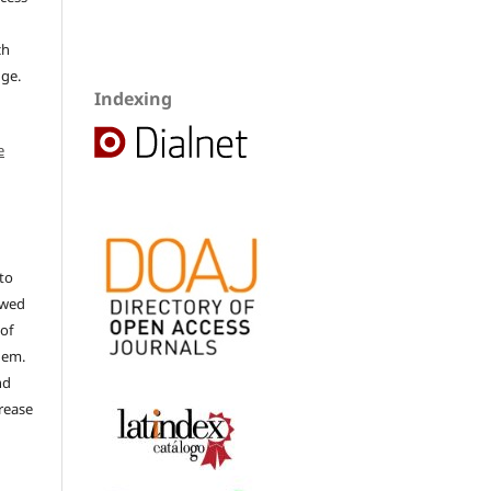
ch
dge.
Indexing
e
to
ewed
 of
hem.
nd
rease