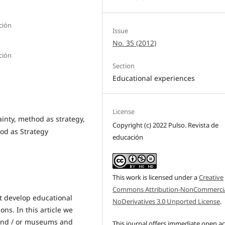
ción
Issue
No. 35 (2012)
ción
Section
Educational experiences
License
ainty, method as strategy,
Copyright (c) 2022 Pulso. Revista de
hod as Strategy
educación
This work is licensed under a
Creative
Commons Attribution-NonCommercia
t develop educational
NoDerivatives 3.0 Unported License
.
ons. In this article we
 and / or museums and
This journal offers immediate open a