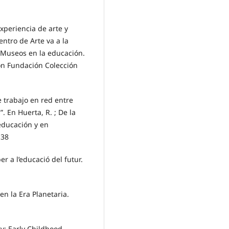
Experiencia de arte y
entro de Arte va a la
s Museos en la educación.
ón Fundación Colección
de trabajo en red entre
. En Huerta, R. ; De la
 educación y en
138
r a l’educació del futur.
en la Era Planetaria.
ry: Early Childhood