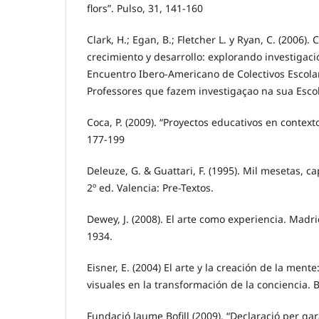
flors”. Pulso, 31, 141-160
Clark, H.; Egan, B.; Fletcher L. y Ryan, C. (2006).
crecimiento y desarrollo: explorando investigació
Encuentro Ibero-Americano de Colectivos Escola
Professores que fazem investigaçao na sua Esco
Coca, P. (2009). “Proyectos educativos en contexto
177-199
Deleuze, G. & Guattari, F. (1995). Mil mesetas, c
2º ed. Valencia: Pre-Textos.
Dewey, J. (2008). El arte como experiencia. Madrid
1934.
Eisner, E. (2004) El arte y la creación de la mente
visuales en la transformación de la conciencia. B
Fundació Jaume Bofill (2009). “Declaració per gara