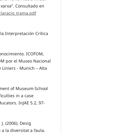
n xarxa”. Consultado en
eclaracio_trama.pdf
la Interpretación Crítica
conocimiento. ICOFOM,
OM por el Museo Nacional
y Liniers - Munich – Alta
opment of Museum-School
iculties in a case
ucators. InJAE 5.2, 97-
 J. (2006). Desig
 la diversitat a l’aula.