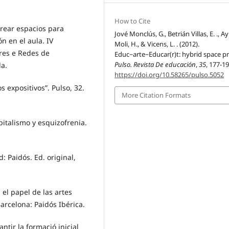
How to Cite
 Crear espacios para
Jové Monclús, G., Betrián Villas, E. ., A
n en el aula. IV
Moli, H., & Vicens, L. . (2012).
res e Redes de
Educ−arte−Educar(r)t: hybrid space pr
Pulso. Revista De educación
,
35
, 177-19
la.
https://doi.org/10.58265/pulso.5052
s expositivos”. Pulso, 32.
More Citation Formats
apitalismo y esquizofrenia.
: Paidós. Ed. original,
: el papel de las artes
arcelona: Paidós Ibérica.
ntir la formació inicial