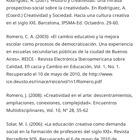
Rodríguez, A. (2001): «Futuro y creatividad: Una mirada
prospectivo-social sobre la creatividad». En Rodríguez, A.
(Coord.) Creatividad y Sociedad. Hacia una cultura creativa
en el siglo XXI. Barcelona, IPSMA-Ed. Octaedro. 29-60.
Romero, C. A. (2003): «El cambio educativo y la mejora
escolar como procesos de democratización. Una experiencia
en escuelas secundarias públicas de la ciudad de Buenos
Aires». REICE - Revista Electrónica Iberoamericana sobre
Calidad, Efi cacia y Cambio en Educación, Vol. 1, No. 1.
Recuperado el 10 de mayo de 2010, de http://www.
ice.deusto.es/rinace/reice/vol1n1/Romero.pdf
Romero, J. (2008): «Creatividad en el arte: descentramientos,
ampliaciones, conexiones, complejidad». Encuentros
Multidisciplinares, Vol. 10, Nº 28, 55-62
Solar, M. I. (2006): «La educación creativa como demanda
social en la formación de profesores del siglo XXI». Revista
Recre@rte Nº6. Recuparado el 6 de mayo de 2010 de