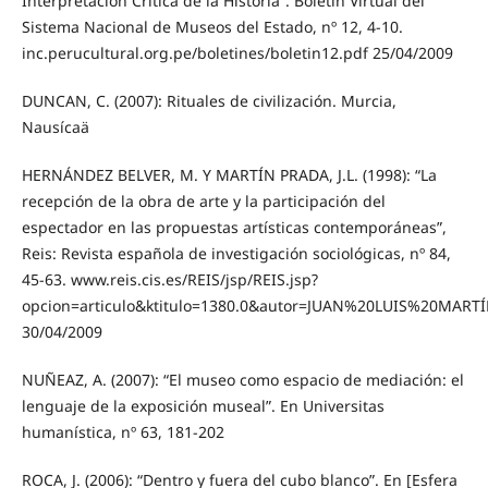
Interpretación Crítica de la Historia”. Boletín Virtual del
Sistema Nacional de Museos del Estado, nº 12, 4-10.
inc.perucultural.org.pe/boletines/boletin12.pdf 25/04/2009
DUNCAN, C. (2007): Rituales de civilización. Murcia,
Nausícaä
HERNÁNDEZ BELVER, M. Y MARTÍN PRADA, J.L. (1998): “La
recepción de la obra de arte y la participación del
espectador en las propuestas artísticas contemporáneas”,
Reis: Revista española de investigación sociológicas, nº 84,
45-63. www.reis.cis.es/REIS/jsp/REIS.jsp?
opcion=articulo&ktitulo=1380.0&autor=JUAN%20LUIS%20MAR
30/04/2009
NUÑEAZ, A. (2007): “El museo como espacio de mediación: el
lenguaje de la exposición museal”. En Universitas
humanística, nº 63, 181-202
ROCA, J. (2006): “Dentro y fuera del cubo blanco”. En [Esfera