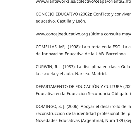
www.vianteworks.es/colectivo/ceapa/orienta2.h
CONCEJO EDUCATIVO (2002): Conflicto y conviven
educativo. Castilla y León.
www.concejoeducativo.org (última consulta may
COMELLAS, MªJ. (1998): La tutoría en la ESO: La a
de Innovación Educativa de la UAB. Barcelona.
CURWIN, R.L. (1983): La disciplina en clase: Guí
la escuela y el aula. Narcea. Madrid.
DEPARTAMENTO DE EDUCACIÓN Y CULTURA (2002)
Educativa en la Educación Secundaria Obligator
DOMINGO, S. J. (2006): Apoyar el desarrollo de la 
reconstrucción de la identidad profesional del p
Novedades Educativas (Argentina), Num 189 (Se