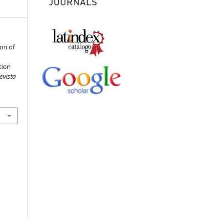
ion of
tion
evista