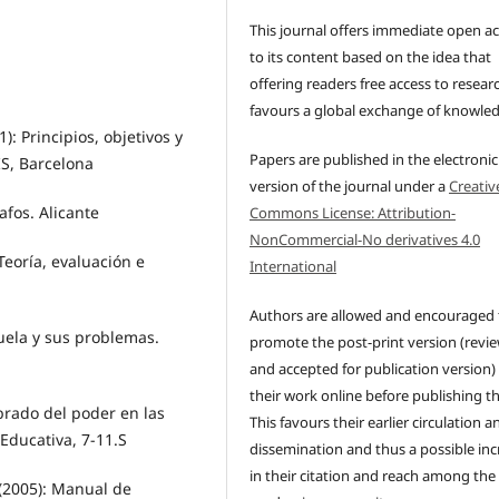
This journal offers immediate open a
to its content based on the idea that
offering readers free access to resear
favours a global exchange of knowle
: Principios, objetivos y
Papers are published in the electronic
IS, Barcelona
version of the journal under a
Creativ
afos. Alicante
Commons License: Attribution-
NonCommercial-No derivatives 4.0
Teoría, evaluación e
International
Authors are allowed and encouraged 
cuela y sus problemas.
promote the post-print version (revi
and accepted for publication version)
their work online before publishing t
brado del poder en las
This favours their earlier circulation a
Educativa, 7-11.S
dissemination and thus a possible inc
in their citation and reach among the
(2005): Manual de