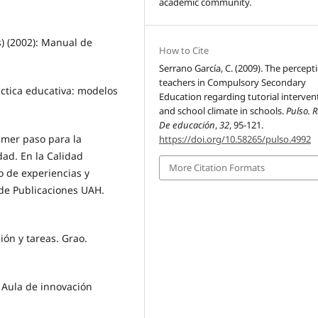
academic community.
 (2002): Manual de
How to Cite
Serrano García, C. (2009). The percept
teachers in Compulsory Secondary
áctica educativa: modelos
Education regarding tutorial interven
and school climate in schools.
Pulso. R
De educación
,
32
, 95-121.
imer paso para la
https://doi.org/10.58265/pulso.4992
dad. En la Calidad
More Citation Formats
 de experiencias y
 de Publicaciones UAH.
ción y tareas. Grao.
. Aula de innovación