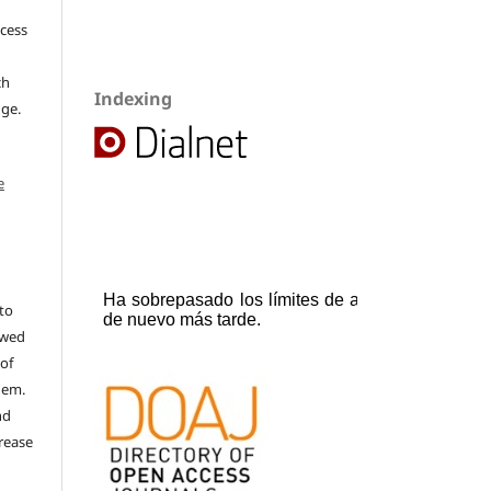
ccess
ch
Indexing
dge.
e
to
ewed
 of
hem.
nd
rease