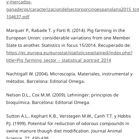
y-mercados-
ganaderos/caracterizaciondelsectorporcinoespanolano2015_tc
104637.pdf
Marquer P., Rabade T. y Forti R. (2014). Pig farming in the
European Union: considerable variations from one Member
State to another. Statistics in focus 15/2014. Recuperado de:
https://ec.europa.eu/eurostat/statisticsexplained/index.php?
title=Pig_farming_sector_-_statistical_portrait_2014
Nachtigall W. (2004). Microscopía. Materiales, instrumental y
métodos. Barcelona: Editorial Omega.
Nelson D.L., Cox M.M. (2009). Lehninger: principios de
bioquímica. Barcelona: Editorial Omega.
Sutton A.L., Kephart K.B., Verstegen M.W., Canh T.T. y Hobbs
P.J. (1999). Potential for reduction of odorous compounds in
swine manure though diet modification. Journal Animal
Science, 77, 430-439.