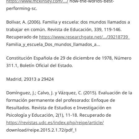
https://www.mckinsey.com/.../
how-the-worlds-best-
performing-sc.
Bolívar, A. (2006). Familia y escuela: dos mundos llamados a
trabajar en común. Revista de Educación, 339, 119-146.
Recuperado de
https://www.researchgate.net/.../39218739_
Familia_y_escuela_Dos_mundos_llamados_a...
Constitución Española de 29 de diciembre de 1978, Número
311.1, Boletín Oficial del Estado.
Madrid, 29313 a 29424
Domínguez, J.; Calvo, J. y Vázquez, C. (2015). Evaluación de la
formación permanente del profesorado: Enfoque de
Resultados. Revista de Estudios e Investigación en
Psicología y Educación, 2(1), 11-18. Recuperado de
https://revistas.udc.es/index.php/reipe/article/
download/reipe.2015.2.1.72/pdf_1