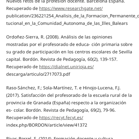
Nuevos retos de la profesión docente. Barcelona España.
Recuperado de
https://www.researchgate.net/
publication/236221254_Analisis_de_la_Formacion_Permanente_de
tucional_en_la_Comunidad_Autonoma_de_las_Illes_Balears
Ordoñez-Sierra, R. (2008). Análisis de las opiniones
mostradas por el profesorado de educa- ción primaria sobre
su grado de participación en los centros escolares de Sevilla
capital. Bordón. Revista de Pedagogía, 60(2), 139-157.
Recuperado de
https://dialnet.unirioja.es/
descarga/articulo/2717073.pdf
Raso-Sánchez, F.; Sola-Martínez, T. e Hinojo-Lucena, F.J.
(2017). Satisfacción del profesorado de la escuela rural de la
provincia de Granada (España) respecto a la organización
es- colar. Bordón. Revista de Pedagogía, 69(2), 79-96.
Recuperado de
https://recyt.fecyt.es/
index.php/BORDON/article/view/41372
Rivas-Borrel, S. (2014). Formación docente y cultura