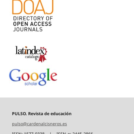
PULSO. Revista de educación
pulso@cardenalcisneros.es
ISSN: 1577-0338 | ISSN-e: 2445-2866