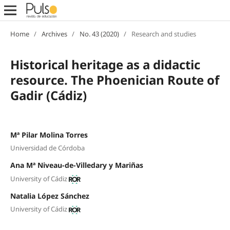
Home
/
Archives
/
No. 43 (2020)
/
Research and studies
Historical heritage as a didactic
resource. The Phoenician Route of
Gadir (Cádiz)
Mª Pilar Molina Torres
Universidad de Córdoba
Ana Mª Niveau-de-Villedary y Mariñas
University of Cádiz
Natalia López Sánchez
University of Cádiz