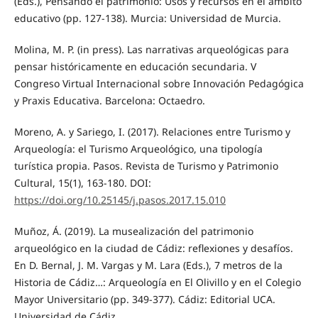
(Eds.), Pensando el patrimonio: Usos y recursos en el ámbito
educativo (pp. 127-138). Murcia: Universidad de Murcia.
Molina, M. P. (in press). Las narrativas arqueológicas para
pensar históricamente en educación secundaria. V
Congreso Virtual Internacional sobre Innovación Pedagógica
y Praxis Educativa. Barcelona: Octaedro.
Moreno, A. y Sariego, I. (2017). Relaciones entre Turismo y
Arqueología: el Turismo Arqueológico, una tipología
turística propia. Pasos. Revista de Turismo y Patrimonio
Cultural, 15(1), 163-180. DOI:
https://doi.org/10.25145/j.pasos.2017.15.010
Muñoz, Á. (2019). La musealización del patrimonio
arqueológico en la ciudad de Cádiz: reflexiones y desafíos.
En D. Bernal, J. M. Vargas y M. Lara (Eds.), 7 metros de la
Historia de Cádiz…: Arqueología en El Olivillo y en el Colegio
Mayor Universitario (pp. 349-377). Cádiz: Editorial UCA.
Universidad de Cádiz.