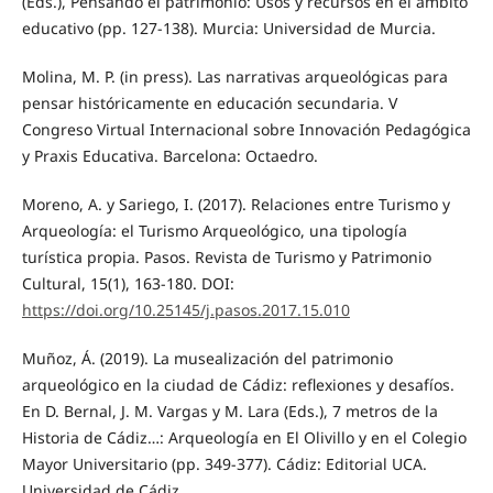
(Eds.), Pensando el patrimonio: Usos y recursos en el ámbito
educativo (pp. 127-138). Murcia: Universidad de Murcia.
Molina, M. P. (in press). Las narrativas arqueológicas para
pensar históricamente en educación secundaria. V
Congreso Virtual Internacional sobre Innovación Pedagógica
y Praxis Educativa. Barcelona: Octaedro.
Moreno, A. y Sariego, I. (2017). Relaciones entre Turismo y
Arqueología: el Turismo Arqueológico, una tipología
turística propia. Pasos. Revista de Turismo y Patrimonio
Cultural, 15(1), 163-180. DOI:
https://doi.org/10.25145/j.pasos.2017.15.010
Muñoz, Á. (2019). La musealización del patrimonio
arqueológico en la ciudad de Cádiz: reflexiones y desafíos.
En D. Bernal, J. M. Vargas y M. Lara (Eds.), 7 metros de la
Historia de Cádiz…: Arqueología en El Olivillo y en el Colegio
Mayor Universitario (pp. 349-377). Cádiz: Editorial UCA.
Universidad de Cádiz.