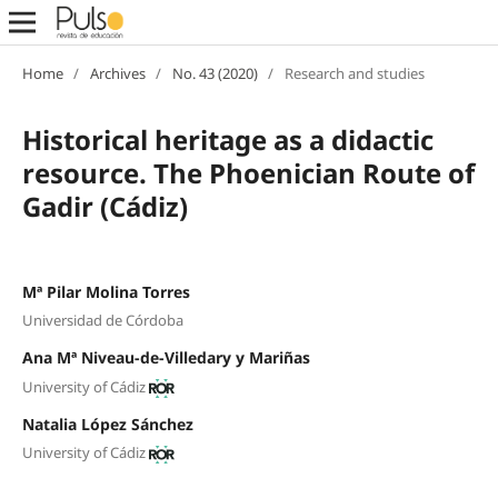
Home
/
Archives
/
No. 43 (2020)
/
Research and studies
Historical heritage as a didactic
resource. The Phoenician Route of
Gadir (Cádiz)
Mª Pilar Molina Torres
Universidad de Córdoba
Ana Mª Niveau-de-Villedary y Mariñas
University of Cádiz
Natalia López Sánchez
University of Cádiz