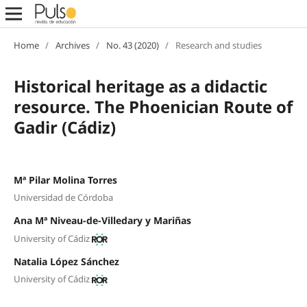
Home
/
Archives
/
No. 43 (2020)
/
Research and studies
Historical heritage as a didactic
resource. The Phoenician Route of
Gadir (Cádiz)
Mª Pilar Molina Torres
Universidad de Córdoba
Ana Mª Niveau-de-Villedary y Mariñas
University of Cádiz
Natalia López Sánchez
University of Cádiz