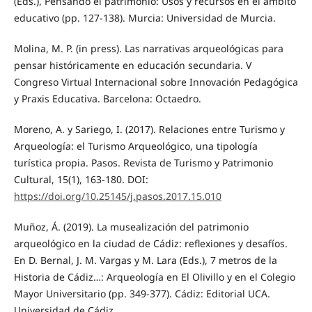
(Eds.), Pensando el patrimonio: Usos y recursos en el ámbito
educativo (pp. 127-138). Murcia: Universidad de Murcia.
Molina, M. P. (in press). Las narrativas arqueológicas para
pensar históricamente en educación secundaria. V
Congreso Virtual Internacional sobre Innovación Pedagógica
y Praxis Educativa. Barcelona: Octaedro.
Moreno, A. y Sariego, I. (2017). Relaciones entre Turismo y
Arqueología: el Turismo Arqueológico, una tipología
turística propia. Pasos. Revista de Turismo y Patrimonio
Cultural, 15(1), 163-180. DOI:
https://doi.org/10.25145/j.pasos.2017.15.010
Muñoz, Á. (2019). La musealización del patrimonio
arqueológico en la ciudad de Cádiz: reflexiones y desafíos.
En D. Bernal, J. M. Vargas y M. Lara (Eds.), 7 metros de la
Historia de Cádiz…: Arqueología en El Olivillo y en el Colegio
Mayor Universitario (pp. 349-377). Cádiz: Editorial UCA.
Universidad de Cádiz.