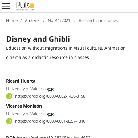
Home
/
Archives
/
No. 44 (2021)
/
Research and studies
Disney and Ghibli
Education without migrations in visual culture. Animation
cinema as a didactic resource in classes
Ricard Huerta
University of Valencia
https://orcid.org/0000-0002-1430-3198
Vicente Monleón
University of Valencia
https://orcid.org/0000-0001-8357-1316
DOI:
https://doi.org/10.58265/pulso.4652