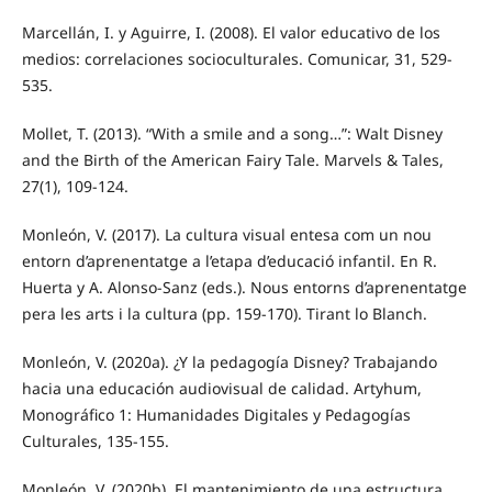
Marcellán, I. y Aguirre, I. (2008). El valor educativo de los
medios: correlaciones socioculturales. Comunicar, 31, 529-
535.
Mollet, T. (2013). “With a smile and a song…”: Walt Disney
and the Birth of the American Fairy Tale. Marvels & Tales,
27(1), 109-124.
Monleón, V. (2017). La cultura visual entesa com un nou
entorn d’aprenentatge a l’etapa d’educació infantil. En R.
Huerta y A. Alonso-Sanz (eds.). Nous entorns d’aprenentatge
pera les arts i la cultura (pp. 159-170). Tirant lo Blanch.
Monleón, V. (2020a). ¿Y la pedagogía Disney? Trabajando
hacia una educación audiovisual de calidad. Artyhum,
Monográfico 1: Humanidades Digitales y Pedagogías
Culturales, 135-155.
Monleón, V. (2020b). El mantenimiento de una estructura